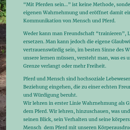
“Mit Pferden sein…” ist keine Methode, sond
eigenen Wahrnehmung und eröffnet damit eine
Kommunikation von Mensch und Pferd.
Weder kann man Freundschaft “trainieren”, L
ersetzen. Man kann jedoch die eigene Glaubwü
vertrauenswürdig sein, im besten Sinne des Wo
unsere lernen müssen, versteht man, was es uns
Grenze verlangt oder mehr Freiheit.
Pferd und Mensch sind hochsoziale Lebewes
Beziehung eingehen, die zu einer echten Fre
und Würdigung beruht.
Wir lehren in erster Linie Wahrnehmung als G
dem Pferd. Wir lehren, hinzuschauen, was und 
seinen Blick, sein Verhalten und seine körper
Mensch dem Pferd mit unseren Körperausdruc