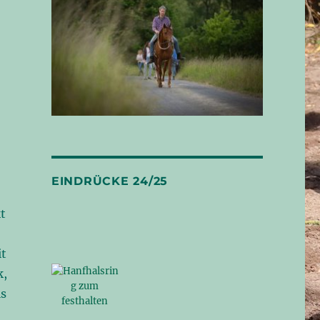
EINDRÜCKE 24/25
t
it
k,
ls